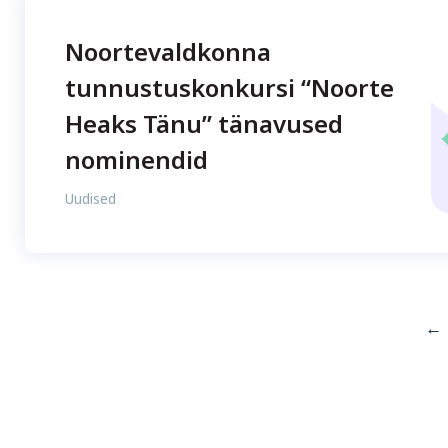
Noortevaldkonna
tunnustuskonkursi “Noorte
Heaks Tänu” tänavused
nominendid
Uudised
←