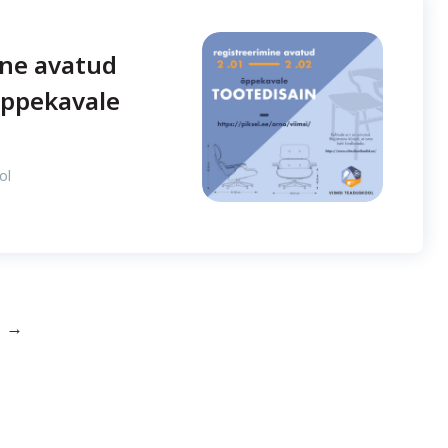
ine avatud
õppekavale
ol
→