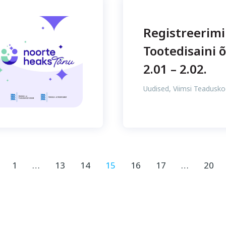
Registreerim
Tootedisaini 
2.01 – 2.02.
Uudised
,
Viimsi Teadusko
1
…
13
14
15
16
17
…
20