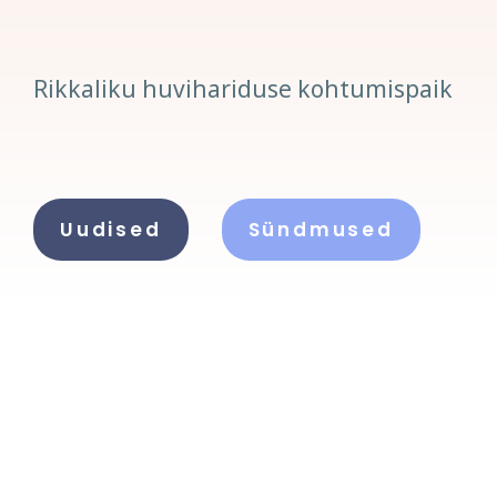
Rikkaliku huvihariduse kohtumispaik
Uudised
Sündmused