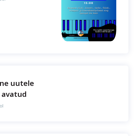
ne uutele
 avatud
ol