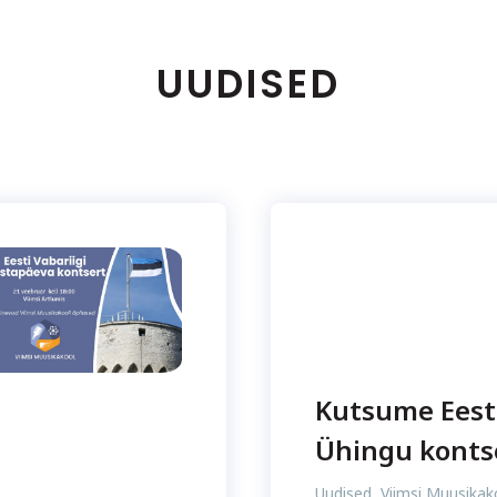
UUDISED
Kutsume Eest
Ühingu kontse
Uudised
,
Viimsi Muusikak