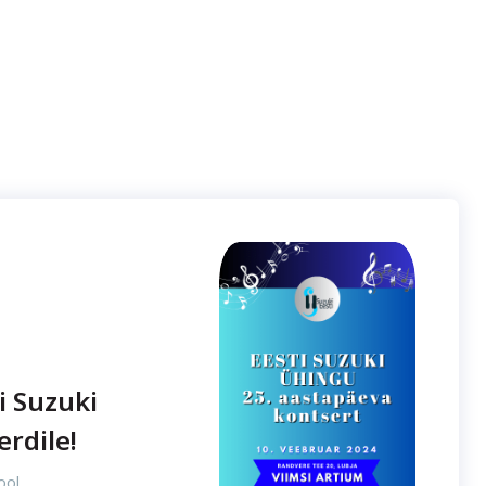
i Suzuki
rdile!
ool