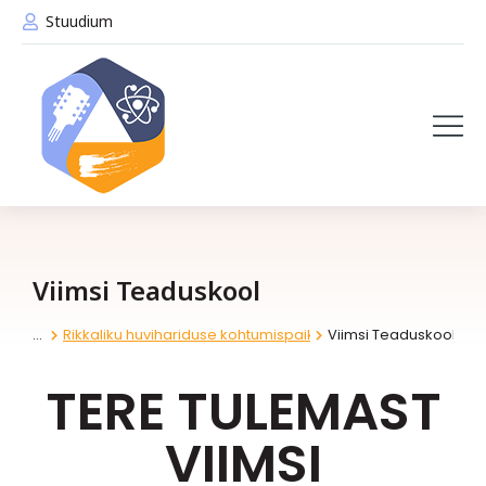
Stuudium
VIIMSI LOOMELABOR JA VIIMSI TEKSTIILILABOR
Viimsi Teaduskool
Rikkaliku huvihariduse kohtumispaik
Viimsi Teaduskool
You are here:
TERE TULEMAST
VIIMSI