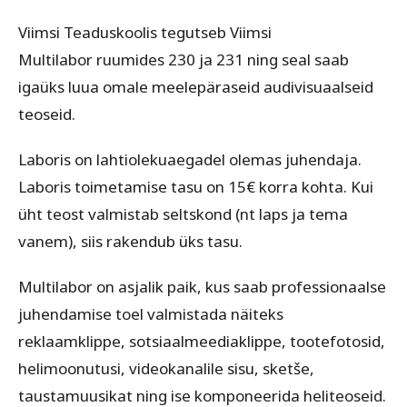
Viimsi Teaduskoolis tegutseb Viimsi
Multilabor
ruumides 230 ja 231 ning seal saab
igaüks luua omale meelepäraseid audivisuaalseid
teoseid.
Laboris on lahtiolekuaegadel olemas juhendaja.
Laboris toimetamise tasu on 15€ korra kohta. Kui
üht teost valmistab seltskond (nt laps ja tema
vanem), siis rakendub üks tasu.
Multilabor on asjalik paik, kus saab professionaalse
juhendamise toel valmistada näiteks
reklaamklippe, sotsiaalmeediaklippe, tootefotosid,
helimoonutusi, videokanalile sisu, sketše,
taustamuusikat ning ise komponeerida heliteoseid.