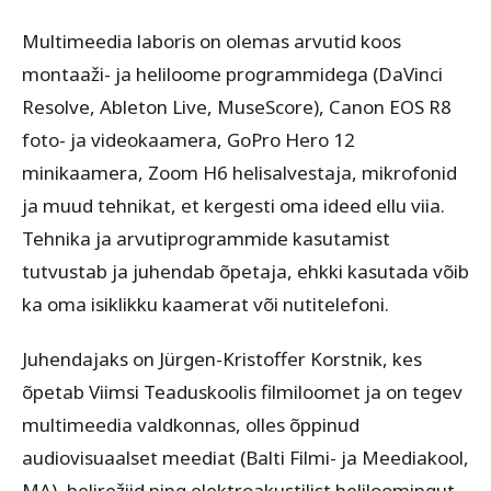
Multimeedia laboris on olemas arvutid koos
montaaži- ja heliloome programmidega (DaVinci
Resolve, Ableton Live, MuseScore), Canon EOS R8
foto- ja videokaamera, GoPro Hero 12
minikaamera, Zoom H6 helisalvestaja, mikrofonid
ja muud tehnikat, et kergesti oma ideed ellu viia.
Tehnika ja arvutiprogrammide kasutamist
tutvustab ja juhendab õpetaja, ehkki kasutada võib
ka oma isiklikku kaamerat või nutitelefoni.
Juhendajaks on Jürgen-Kristoffer Korstnik, kes
õpetab Viimsi Teaduskoolis filmiloomet ja on tegev
multimeedia valdkonnas, olles õppinud
audiovisuaalset meediat (Balti Filmi- ja Meediakool,
MA), helirežiid ning elektroakustilist heliloomingut