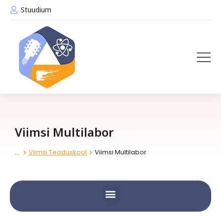
Stuudium
VIIMSI LOOMELABOR JA VIIMSI TEKSTIILILABOR
Viimsi Multilabor
Viimsi Teaduskool
Viimsi Multilabor
You are here: