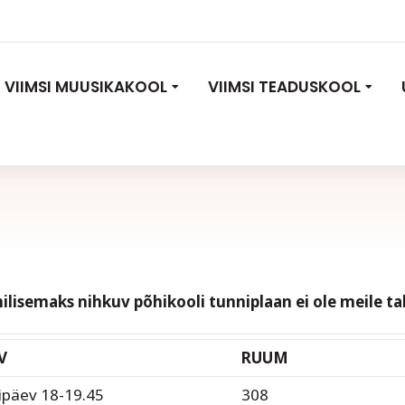
VIIMSI MUUSIKAKOOL
VIIMSI TEADUSKOOL
hilisemaks nihkuv põhikooli tunniplaan ei ole meile t
V
RUUM
ipäev 18-19.45
308