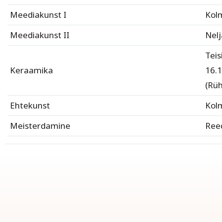
Meediakunst I
Kol
Meediakunst II
Nel
Teis
Keraamika
16.1
(Rü
Ehtekunst
Kol
Meisterdamine
Ree