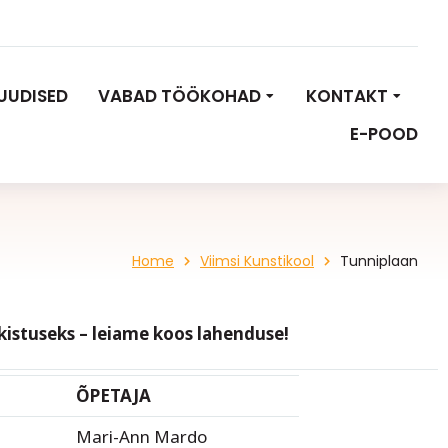
UUDISED
VABAD TÖÖKOHAD
KONTAKT
E-POOD
Home
Viimsi Kunstikool
Tunniplaan
akistuseks – leiame koos lahenduse!
ÕPETAJA
Mari-Ann Mardo