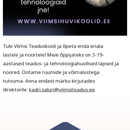
Tule Viimsi Teaduskooli ja õpeta enda eriala
lastele ja noortele! Meie õppijateks on 3-19-
aastased teadus- ja tehnoloogiahuvilised lapsed ja
noored. Ootame ruumide ja võimalustega
tutvuma. Anna endast märku kirjutades
direktorile:
kadri.saluri@viimsiteadus.ee