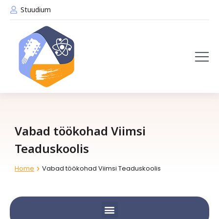
Stuudium
Vabad töökohad Viimsi
Teaduskoolis
Home
Vabad töökohad Viimsi Teaduskoolis
You are here: