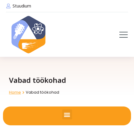
Stuudium
Vabad töökohad
Home
Vabad töökohad
You are here: