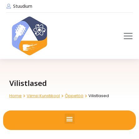
Stuudium
Vilistlased
Home
Viimsi Kunstikool
Õppetöö
Vilistlased
You are here: