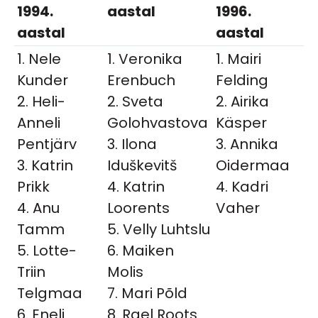
1994.
aastal
1996.
aastal
aastal
1. Nele
1. Veronika
1. Mairi
Kunder
Erenbuch
Felding
2. Heli-
2. Sveta
2. Airika
Anneli
Golohvastova
Käsper
Pentjärv
3. Ilona
3. Annika
3. Katrin
Iduškevitš
Oidermaa
Prikk
4. Katrin
4. Kadri
4. Anu
Loorents
Vaher
Tamm
5. Velly Luhtslu
5. Lotte-
6. Maiken
Triin
Molis
Telgmaa
7. Mari Põld
6. Eneli
8. Rael Roots