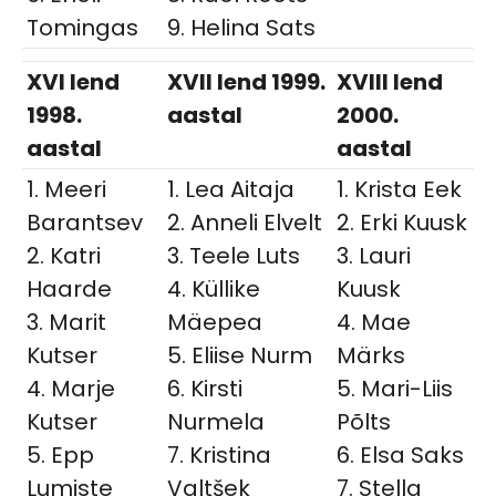
Tomingas
9. Helina Sats
XVI lend
XVII lend 1999.
XVIII lend
1998.
aastal
2000.
aastal
aastal
1. Meeri
1. Lea Aitaja
1. Krista Eek
Barantsev
2. Anneli Elvelt
2. Erki Kuusk
2. Katri
3. Teele Luts
3. Lauri
Haarde
4. Küllike
Kuusk
3. Marit
Mäepea
4. Mae
Kutser
5. Eliise Nurm
Märks
4. Marje
6. Kirsti
5. Mari-Liis
Kutser
Nurmela
Põlts
5. Epp
7. Kristina
6. Elsa Saks
Lumiste
Valtšek
7. Stella