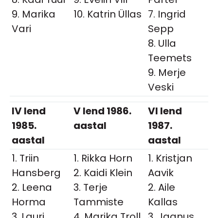
9. Marika
10. Katrin Üllas
7. Ingrid
Vari
Sepp
8. Ulla
Teemets
9. Merje
Veski
IV lend
V lend 1986.
VI lend
1985.
aastal
1987.
aastal
aastal
1. Triin
1. Rikka Horn
1. Kristjan
Hansberg
2. Kaidi Klein
Aavik
2. Leena
3. Terje
2. Aile
Horma
Tammiste
Kallas
3. Lauri
4. Marika Troll
3. Jaanus