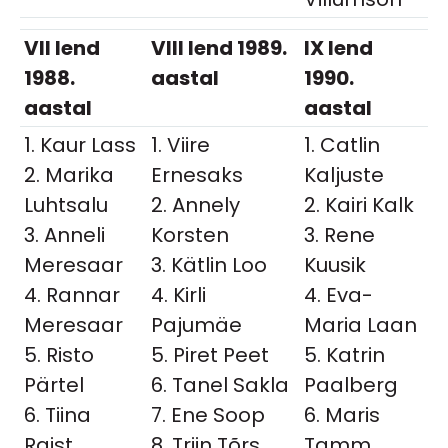
VII lend
VIII lend 1989.
IX lend
1988.
aastal
1990.
aastal
aastal
1. Kaur Lass
1. Viire
1. Catlin
2. Marika
Ernesaks
Kaljuste
Luhtsalu
2. Annely
2. Kairi Kalk
3. Anneli
Korsten
3. Rene
Meresaar
3. Kätlin Loo
Kuusik
4. Rannar
4. Kirli
4. Eva-
Meresaar
Pajumäe
Maria Laan
5. Risto
5. Piret Peet
5. Katrin
Pärtel
6. Tanel Sakla
Paalberg
6. Tiina
7. Ene Soop
6. Maris
Raist
8. Triin Tõrs
Tamm