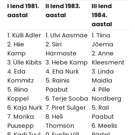
I lend 1981.
II lend 1983.
III lend
aastal
aastal
1984.
aastal
1. Külli Adler
1. Ulvi Aasmäe
1. Tiina
2. Hiie
2. Siiri
Jõema
Kamp
Härmaste
2. Anne
3. Ülle Kibits
3. Hebe Kamp
Kleesment
4. Eda
4. Eha Nurk
3. Linda
Kommitz
5. Rainis
Maidla
5. Riina
Paabut
4. Pille
Koppel
6. Terje Sooba
Nordberg
6. Kaja Nurk
7. Piret Sulger
5. Rail
7. Marika
8. Heli
Paabut
Puusepp
Thomson
6. Meelis
8. Kadi Tuul
9. Evelin Vill
Pärtel