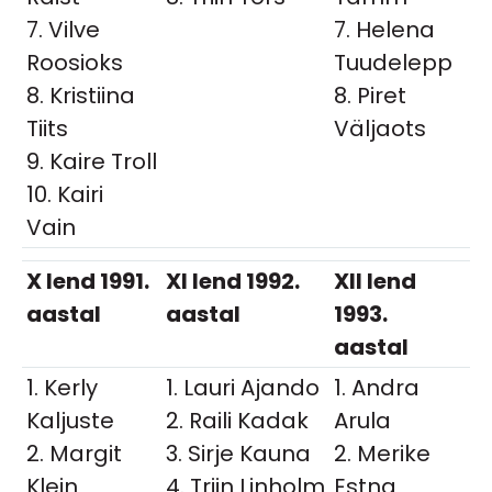
7. Vilve
7. Helena
Roosioks
Tuudelepp
8. Kristiina
8. Piret
Tiits
Väljaots
9. Kaire Troll
10. Kairi
Vain
X lend 1991.
XI lend 1992.
XII lend
aastal
aastal
1993.
aastal
1. Kerly
1. Lauri Ajando
1. Andra
Kaljuste
2. Raili Kadak
Arula
2. Margit
3. Sirje Kauna
2. Merike
Klein
4. Triin Linholm
Estna