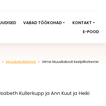
UUDISED
VABAD TÖÖKOHAD
KONTAKT
E-POOD
Muusikakollektiivid
Viimsi Muusikakooli keelpilliorkester
isabeth Kullerkupp ja Ann Kuut ja Heiki