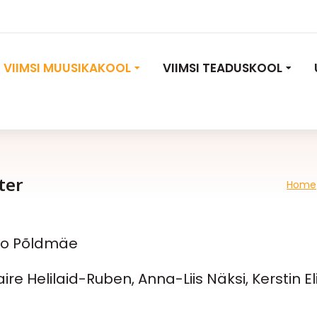
VIIMSI MUUSIKAKOOL
VIIMSI TEADUSKOOL
ter
Home
You are here:
do Põldmäe
re Helilaid-Ruben, Anna-Liis Näksi, Kerstin El