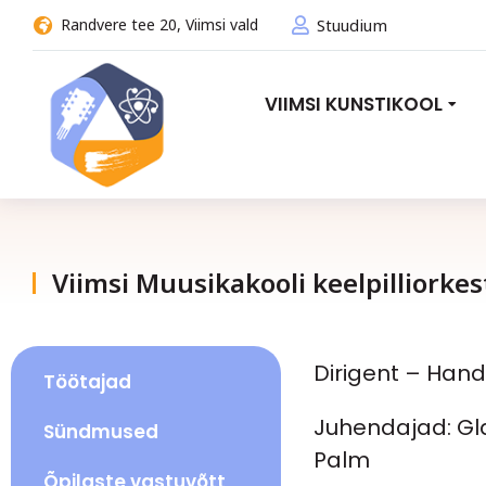
Randvere tee 20, Viimsi vald
Stuudium
VIIMSI KUNSTIKOOL
Viimsi Muusikakooli keelpilliorkes
Dirigent – Han
Töötajad
Juhendajad: Glai
Sündmused
Palm
Õpilaste vastuvõtt