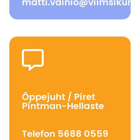
matti.vainio@viimsikuns
Õppejuht / Piret
Pintman-Hellaste
Telefon 5688 0559