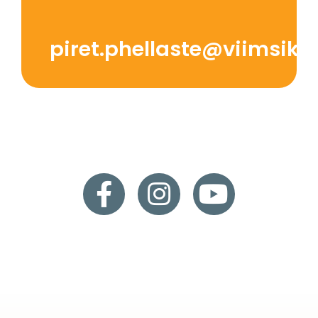
piret.phellaste@viimsiku