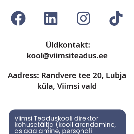
Üldkontakt:
kool@viimsiteadus.ee
Aadress: Randvere tee 20, Lubja
küla, Viimsi vald
Viimsi Teaduskooli direktori
kohusetäitja (kooli arendamine,
asjaaajamine, personali