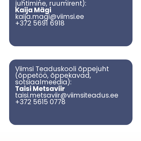
juhtimine, ruumirent):
Kaija Mägi
kaija.magi@viimsi.ee
+372 5691 6918
Viimsi Teaduskooli õppejuht
(õppetöö, õppekavad,
sotsiaalmeedia):
Taisi Metsaviir
taisi.metsaviir@viimsiteadus.ee
+372 5615 0778