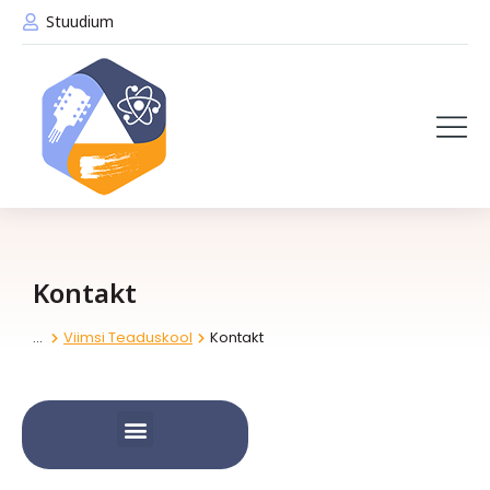
Stuudium
Kontakt
Viimsi Teaduskool
Kontakt
You are here:
Viimsi Loome- ja Tekstiililabor
Kogukondlikud töötoad