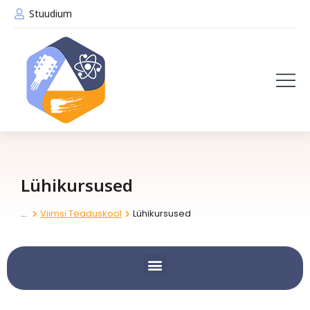
Stuudium
VIIMSI LOOMELABOR JA VIIMSI TEKSTIILILABOR
Lühikursused
Viimsi Teaduskool
Lühikursused
You are here: