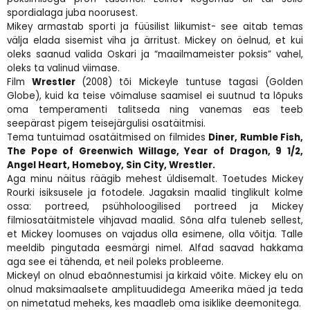
spordialaga juba noorusest.
Mikey armastab sporti ja füüsilist liikumist- see aitab temas
välja elada sisemist viha ja ärritust. Mickey on öelnud, et kui
oleks saanud valida Oskari ja “maailmameister poksis” vahel,
oleks ta valinud viimase.
Film
Wrestler
(2008) tõi Mickeyle tuntuse tagasi (Golden
Globe), kuid ka teise võimaluse saamisel ei suutnud ta lõpuks
oma temperamenti talitseda ning vanemas eas teeb
seepärast pigem teisejärgulisi osatäitmisi.
Tema tuntuimad osatäitmised on filmides
Diner, Rumble Fish,
The Pope of Greenwich Willage, Year of Dragon, 9 1/2,
Angel Heart, Homeboy, Sin City, Wrestler.
Aga minu näitus räägib mehest üldisemalt. Toetudes Mickey
Rourki isiksusele ja fotodele. Jagaksin maalid tinglikult kolme
ossa: portreed, psühholoogilised portreed ja Mickey
filmiosatäitmistele vihjavad maalid. Sõna alfa tuleneb sellest,
et Mickey loomuses on vajadus olla esimene, olla võitja. Talle
meeldib pingutada eesmärgi nimel. Alfad saavad hakkama
aga see ei tähenda, et neil poleks probleeme.
Mickeyl on olnud ebaõnnestumisi ja kirkaid võite. Mickey elu on
olnud maksimaalsete amplituudidega Ameerika mäed ja teda
on nimetatud meheks, kes maadleb oma isiklike deemonitega.