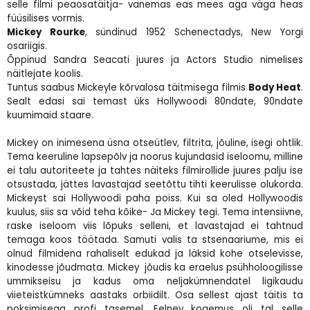
selle filmi peaosatäitja- vanemas eas mees aga väga heas
füüsilises vormis.
Mickey Rourke
, sündinud 1952 Schenectadys, New Yorgi
osariigis.
Õppinud Sandra Seacati juures ja Actors Studio nimelises
näitlejate koolis.
Tuntus saabus Mickeyle kõrvalosa täitmisega filmis
Body Heat
.
Sealt edasi sai temast üks Hollywoodi 80ndate, 90ndate
kuumimaid staare.
Mickey on inimesena üsna otseütlev, filtrita, jõuline, isegi ohtlik.
Tema keeruline lapsepõlv ja noorus kujundasid iseloomu, milline
ei talu autoriteete ja tahtes näiteks filmirollide juures palju ise
otsustada, jättes lavastajad seetõttu tihti keerulisse olukorda.
Mickeyst sai Hollywoodi paha poiss. Kui sa oled Hollywoodis
kuulus, siis sa võid teha kõike- Ja Mickey tegi. Tema intensiivne,
raske iseloom viis lõpuks selleni, et lavastajad ei tahtnud
temaga koos töötada. Samuti valis ta stsenaariume, mis ei
olnud filmidena rahaliselt edukad ja läksid kohe otselevisse,
kinodesse jõudmata. Mickey jõudis ka eraelus psühholoogilisse
ummikseisu ja kadus oma neljakümnendatel ligikaudu
viieteistkümneks aastaks orbiidilt. Osa sellest ajast täitis ta
poksimisega profi tasemel. Eelnev kogemus oli tal selle