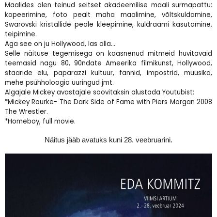
Maalides olen teinud seitset akadeemilise maali surmapattu:
kopeerimine, foto pealt maha maalimine, võltskuldamine,
Swarovski kristallide peale kleepimine, kuldraami kasutamine,
teipimine.
Aga see on ju Hollywood, las olla…
Selle näituse tegemisega on kaasnenud mitmeid huvitavaid
teemasid nagu 80, 90ndate Ameerika filmikunst, Hollywood,
staaride elu, paparazzi kultuur, fännid, impostrid, muusika,
mehe psühholoogia uuringud jmt.
Algajale Mickey avastajale soovitaksin alustada Youtubist:
*Mickey Rourke- The Dark Side of Fame with Piers Morgan 2008
The Wrestler.
*Homeboy, full movie.
Näitus jääb avatuks kuni 28. veebruarini.