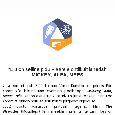
“Elu on selline pidu – äärele ohtlikult lähedal”
MICKEY, ALFA, MEES
2. veebruaril kell 18.00 toimub Viimsi Kunstikooli galeriis Eda
Kommitz´a isikunäituse avamine pealkirjaga
„Mickey, Alfa,
Mees“.
Näitusel on esitletud kunstniku hiljutisi teoseid, ning Eda
Kommitz annab näituse sisu kohta järgneva kirjelduse.
2022 aasta varasuvel juhtusin nägema filmi
The
Wrestler
(Maadleja). Film meeldis mulle ja huvitusin, kes on