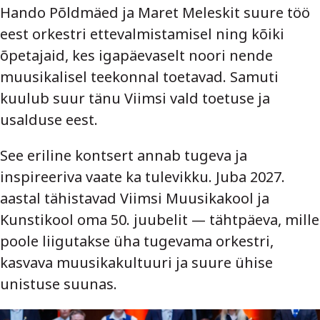
Hando Põldmäed ja Maret Meleskit suure töö
eest orkestri ettevalmistamisel ning kõiki
õpetajaid, kes igapäevaselt noori nende
muusikalisel teekonnal toetavad. Samuti
kuulub suur tänu Viimsi vald toetuse ja
usalduse eest.
See eriline kontsert annab tugeva ja
inspireeriva vaate ka tulevikku. Juba 2027.
aastal tähistavad Viimsi Muusikakool ja
Kunstikool oma 50. juubelit — tähtpäeva, mille
poole liigutakse üha tugevama orkestri,
kasvava muusikakultuuri ja suure ühise
unistuse suunas.