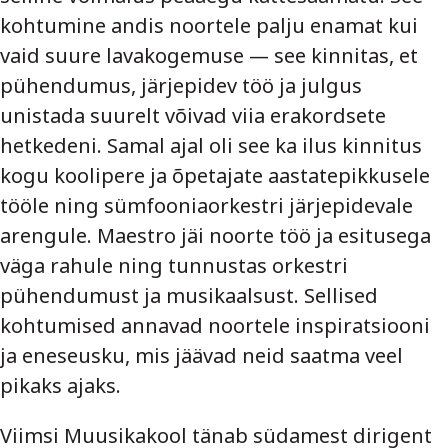
kohtumine andis noortele palju enamat kui
vaid suure lavakogemuse — see kinnitas, et
pühendumus, järjepidev töö ja julgus
unistada suurelt võivad viia erakordsete
hetkedeni. Samal ajal oli see ka ilus kinnitus
kogu koolipere ja õpetajate aastatepikkusele
tööle ning sümfooniaorkestri järjepidevale
arengule. Maestro jäi noorte töö ja esitusega
väga rahule ning tunnustas orkestri
pühendumust ja musikaalsust. Sellised
kohtumised annavad noortele inspiratsiooni
ja eneseusku, mis jäävad neid saatma veel
pikaks ajaks.
Viimsi Muusikakool tänab südamest dirigent