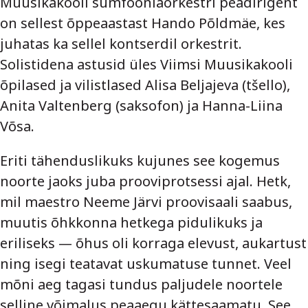
Muusikakooli sümfooniaorkestri peadirigent
on sellest õppeaastast Hando Põldmäe, kes
juhatas ka sellel kontserdil orkestrit.
Solistidena astusid üles Viimsi Muusikakooli
õpilased ja vilistlased Alisa Beljajeva (tšello),
Anita Valtenberg (saksofon) ja Hanna-Liina
Võsa.
Eriti tähenduslikuks kujunes see kogemus
noorte jaoks juba prooviprotsessi ajal. Hetk,
mil maestro Neeme Järvi proovisaali saabus,
muutis õhkkonna hetkega pidulikuks ja
eriliseks — õhus oli korraga elevust, aukartust
ning isegi teatavat uskumatuse tunnet. Veel
mõni aeg tagasi tundus paljudele noortele
selline võimalus peaaegu kättesaamatu. See