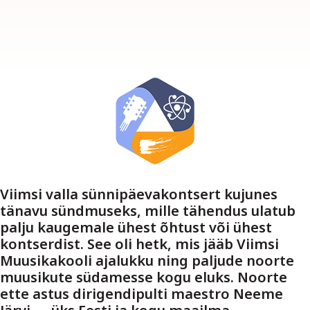
Viimsi valla sünnipäevakontsert kujunes
tänavu sündmuseks, mille tähendus ulatub
palju kaugemale ühest õhtust või ühest
kontserdist. See oli hetk, mis jääb Viimsi
Muusikakooli ajalukku ning paljude noorte
muusikute südamesse kogu eluks. Noorte
ette astus dirigendipulti maestro Neeme