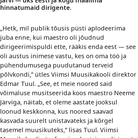
Järvi — üks Eesti ja kogu maailma
hinnatumaid dirigente.
„Hetk, mil publik tõusis püsti aplodeerima
juba enne, kui maestro oli jõudnud
dirigeerimispuldi ette, rääkis enda eest — see
oli austus inimese vastu, kes on oma töö ja
pühendumusega puudutanud terveid
põlvkondi,” ütles Viimsi Muusikakooli direktor
Edmar Tuul. „See, et meie noored said
võimaluse musitseerida koos maestro Neeme
Järviga, näitab, et oleme aastate jooksul
loonud keskkonna, kus noored saavad
kasvada suurelt unistavateks ja kõrgel
tasemel muusikuteks,” lisas Tuul. Viimsi