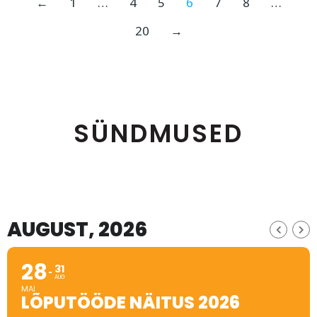
←
1
…
4
5
6
7
8
…
20
→
SÜNDMUSED
AUGUST, 2026
28
31
AUG
MAI
LÕPUTÖÖDE NÄITUS 2026