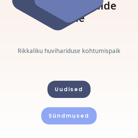
Viimsi huvikoolide
lehele
Rikkaliku huvihariduse kohtumispaik
Uudised
Sündmused