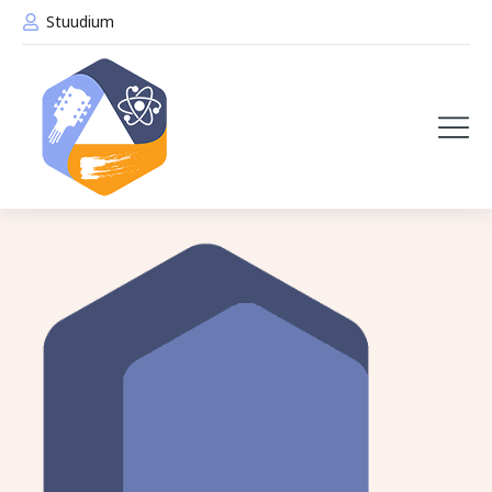
Stuudium
Tere tulemast