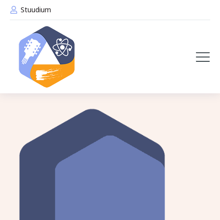
Stuudium
Tere tulemast