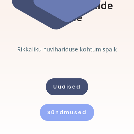
Viimsi huvikoolide
lehele
Rikkaliku huvihariduse kohtumispaik
Uudised
Sündmused