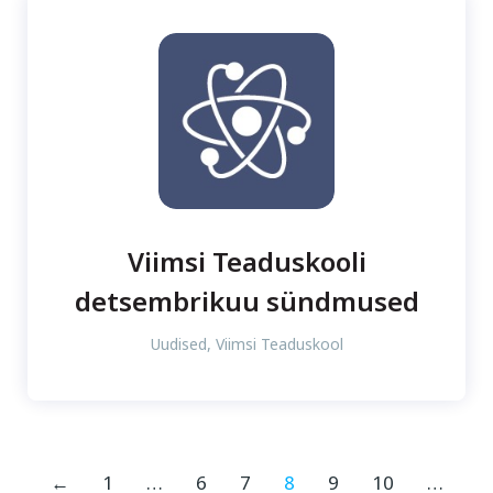
Viimsi Teaduskooli
detsembrikuu sündmused
Uudised
,
Viimsi Teaduskool
←
1
…
6
7
8
9
10
…