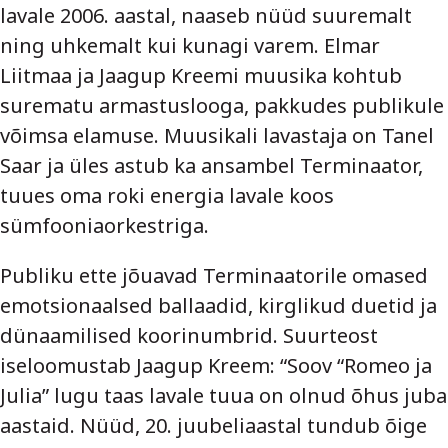
lavale 2006. aastal, naaseb nüüd suuremalt
ning uhkemalt kui kunagi varem. Elmar
Liitmaa ja Jaagup Kreemi muusika kohtub
surematu armastuslooga, pakkudes publikule
võimsa elamuse. Muusikali lavastaja on Tanel
Saar ja üles astub ka ansambel Terminaator,
tuues oma roki energia lavale koos
sümfooniaorkestriga.
Publiku ette jõuavad Terminaatorile omased
emotsionaalsed ballaadid, kirglikud duetid ja
dünaamilised koorinumbrid. Suurteost
iseloomustab Jaagup Kreem: “Soov “Romeo ja
Julia” lugu taas lavale tuua on olnud õhus juba
aastaid. Nüüd, 20. juubeliaastal tundub õige