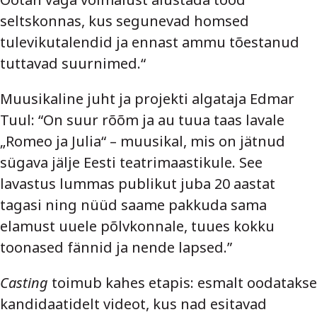
seltskonnas, kus segunevad homsed
tulevikutalendid ja ennast ammu tõestanud
tuttavad suurnimed.“
Muusikaline juht ja projekti algataja Edmar
Tuul: “On suur rõõm ja au tuua taas lavale
„Romeo ja Julia“ – muusikal, mis on jätnud
sügava jälje Eesti teatrimaastikule. See
lavastus lummas publikut juba 20 aastat
tagasi ning nüüd saame pakkuda sama
elamust uuele põlvkonnale, tuues kokku
toonased fännid ja nende lapsed.”
Casting
toimub kahes etapis: esmalt oodatakse
kandidaatidelt videot, kus nad esitavad