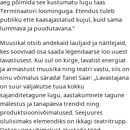
aeg põimida see kustumatu lugu taas
Terminaatori loominguga. Etendus tuleb
publiku ette kaasajastatud kujul, kuid sama
lummava ja puudutavana.”
Muusikal otsib andekaid lauljaid ja näitlejaid,
kes soovivad osa saada legendaarse loo uuest
lavastusest. Kui sul on kirge, lavalist energiat
ja armastust muusika ning teatri vastu, siis on
sinu võimalus särada! Tanel Saar: „Lavastajana
on suur väljakutse tuua kokku
sajanditetagune lugu, aastakümnete tagune
mälestus ja tänapäeva trendid ning
produktsioonivõimalused. Seejuures
olulisimaks elemendiks on ikkagi teatritrupp.
Ootan väga võimalust alustada tööd