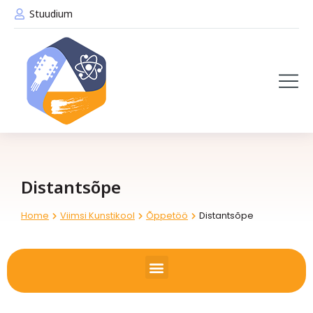
Stuudium
Distantsõpe
Home
Viimsi Kunstikool
Õppetöö
Distantsõpe
You are here: