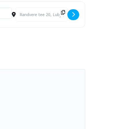
Destination Address - Viimsi Muusikakooli lastevanemate 