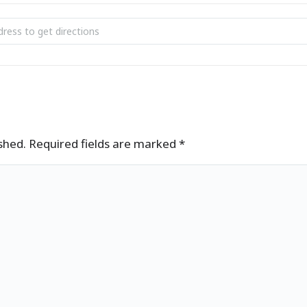
si Muusikakooli lastevanemate üldkoosolek [tLjnxmS3K]
ished. Required fields are marked
*