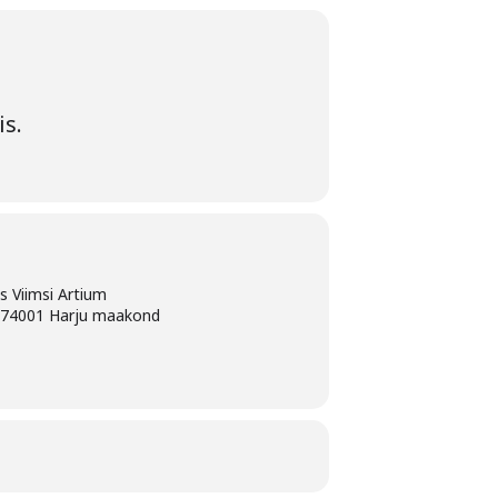
s.
us Viimsi Artium
, 74001 Harju maakond