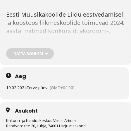
Eesti Muusikakoolide Liidu eestvedamisel
ja koostöös liikmeskoolide toimuvad 2024.
aastal mitmed konkursid: akordioni-,
kitarri-, keelpilli-, kandle- ja
löökpilliõpilastele. Parim Noor
NÄITA ROHKEM
Instrumentalist nime kandva konkursi
Loode-Eesti akordioniõpilaste voor
toimub juba 19.veebruaril Viimsi
Aeg
Artiumis.
19.02.2024
Terve päev
(GMT+02:00)
Konkurss akordioniõpilastele toimub
kaheastmelisena: regionaalne voor ja
Asukoht
vabariiklik voor. Esitada tuleb kolm
Kultuuri- ja hariduskeskus Viimsi Artium
erineva karakteriga teost. Üks teos valida
Randvere tee 20, Lubja, 74001 Harju maakond