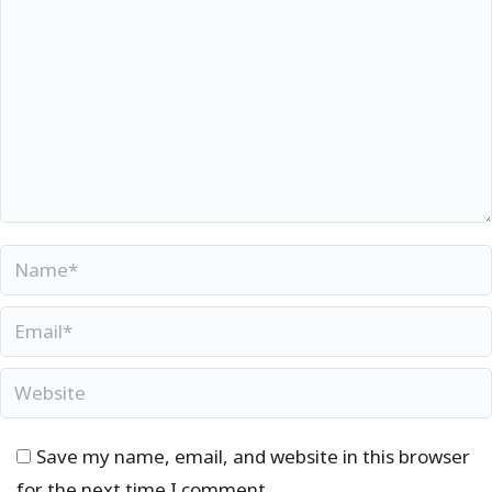
Viimsi Muusikakooli poolt korraldatava
Loode-Eesti regiooni muusikakoolide
akordioniõpilaste konkursi
registreerimisleht asub SIIN
.
Konkursile
registreerimise tähtaeg on 09.02.2024.
Name *
Email *
Website
Save my name, email, and website in this browser
for the next time I comment.