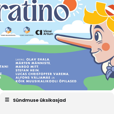
Sündmuse üksikasjad