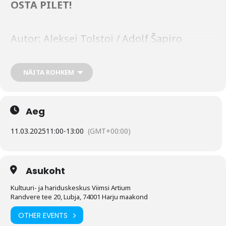
OSTA PILET!
Autor: Aleksei Tolstoi / Adolf Šapiro
Libreto: Tanel Saar
NÄITA ROHKEM
Muusika: Olav Ehala
Lavastaja: Tanel Saar
Aeg
Kunstnik: Eda Kommitz
Koreograafia: Märt Agu
11.03.2025
11:00
-
13:00
(GMT+00:00)
Muusikajuht: Kelli Uustani
Dirigent: Edmar Tuul
Asukoht
Kultuuri- ja hariduskeskus Viimsi Artium
Laval:
Muusikalikooli noortestuudio
13
Randvere tee 20, Lubja, 74001 Harju maakond
laulvat ja näitlevat noort
ning Viimsi
OTHER EVENTS
Muusikakooli
noored muusikud
. Buratino