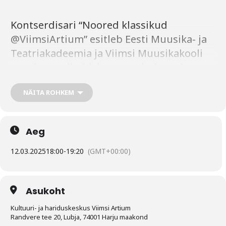
Kontserdisari “Noored klassikud
@ViimsiArtium” esitleb Eesti Muusika- ja
Teatriakadeemia ja Viimsi Muusikakooli
noori muusikuid, kes on valmis end
Artiumi publiku ees proovile panema.
NÄITA ROHKEM
Samuti avaneb Viimsi Muusikakooli
õpilastel võimalus kogenumatelt
muusikutelt õppida ja inspiratsiooni
Aeg
ammutada.
PILETID SAADAVAL
12.03.2025
18:00
-
19:20
(GMT+00:00)
Laval:
Asukoht
Eesti Muusika- ja Teatriakadeemia
Kultuuri- ja hariduskeskus Viimsi Artium
Randvere tee 20, Lubja, 74001 Harju maakond
üliõpilased
: Kärt Katriin Nagel