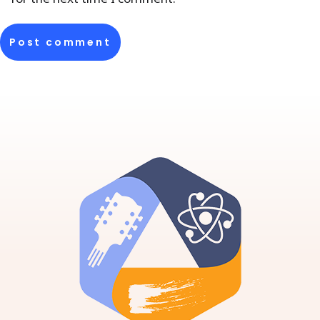
Marcel Perrin – “Hällilaul”
Post comment
Theodor Peev (saksofon)
Klaveril Kaisa Laasik
Wolfgang Amadeus Mozart (1756-1791) –
Rondo
Loviise Klein (flööt)
Klaveril Kaisa Laasik