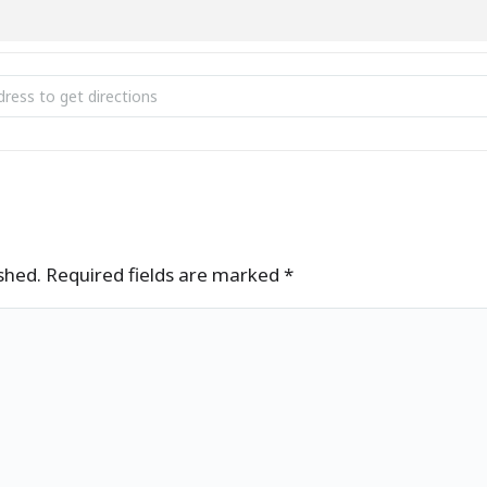
 Vabariigi aastapäeva kontsert [y2bxKFRP4]
ished. Required fields are marked
*