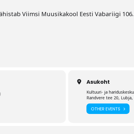
 tähistab Viimsi Muusikakool Eesti Vabariigi 10
Asukoht
Kultuuri- ja hariduskesk
)
Randvere tee 20, Lubja
OTHER EVENTS