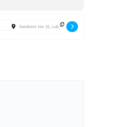
Destination Address - Eesti Vabariigi aastapäeva kontsert