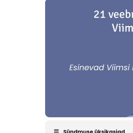
Sündmuse üksikasjad