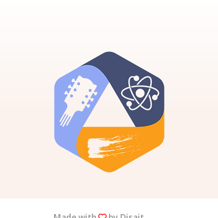
Made with
by Disait