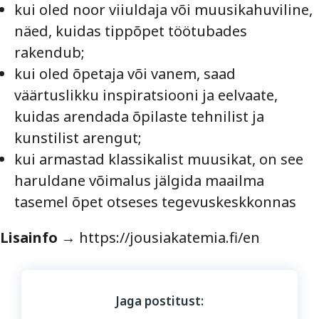
kui oled noor viiuldaja või muusikahuviline,
näed, kuidas tippõpet töötubades
rakendub;
kui oled õpetaja või vanem, saad
väärtuslikku inspiratsiooni ja eelvaate,
kuidas arendada õpilaste tehnilist ja
kunstilist arengut;
kui armastad klassikalist muusikat, on see
haruldane võimalus jälgida maailma
tasemel õpet otseses tegevuskeskkonnas
Lisainfo
→
https://jousiakatemia.fi/en
Jaga postitust: