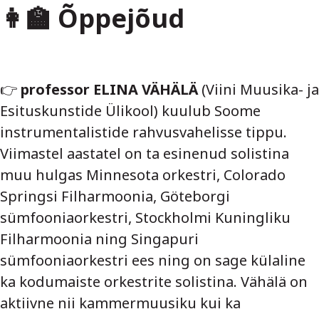
👩‍🏫 Õppejõud
👉
professor ELINA VÄHÄLÄ
(Viini Muusika- ja
Esituskunstide Ülikool) kuulub Soome
instrumentalistide rahvusvahelisse tippu.
Viimastel aastatel on ta esinenud solistina
muu hulgas Minnesota orkestri, Colorado
Springsi Filharmoonia, Göteborgi
sümfooniaorkestri, Stockholmi Kuningliku
Filharmoonia ning Singapuri
sümfooniaorkestri ees ning on sage külaline
ka kodumaiste orkestrite solistina. Vähälä on
aktiivne nii kammermuusiku kui ka