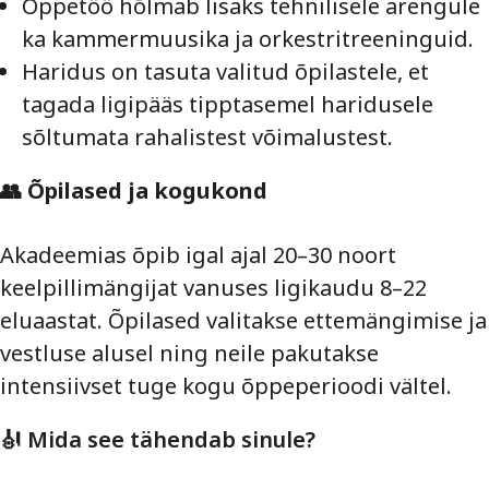
Õppetöö hõlmab lisaks tehnilisele arengule
ka kammermuusika ja orkestritreeninguid.
Haridus on tasuta valitud õpilastele, et
tagada ligipääs tipptasemel haridusele
sõltumata rahalistest võimalustest.
👥 Õpilased ja kogukond
Akadeemias õpib igal ajal 20–30 noort
keelpillimängijat vanuses ligikaudu 8–22
eluaastat. Õpilased valitakse ettemängimise ja
vestluse alusel ning neile pakutakse
intensiivset tuge kogu õppeperioodi vältel.
🎻 Mida see tähendab sinule?