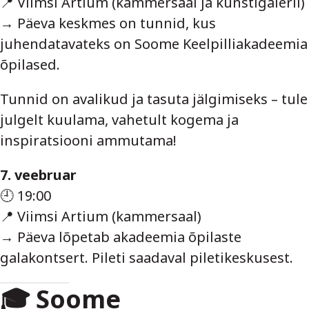
📍 Viimsi Artium (kammersaal ja kunstigalerii)
→ Päeva keskmes on tunnid, kus
juhendatavateks on Soome Keelpilliakadeemia
õpilased.
Tunnid on avalikud ja tasuta jälgimiseks – tule
julgelt kuulama, vahetult kogema ja
inspiratsiooni ammutama!
7. veebruar
🕘 19:00
📍 Viimsi Artium (kammersaal)
→ Päeva lõpetab akadeemia õpilaste
galakontsert.
Pileti saadaval piletikeskusest.
🎓 Soome