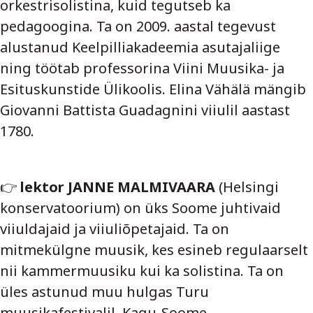
orkestrisolistina, kuid tegutseb ka
pedagoogina. Ta on 2009. aastal tegevust
alustanud Keelpilliakadeemia asutajaliige
ning töötab professorina Viini Muusika- ja
Esituskunstide Ülikoolis. Elina Vähälä mängib
Giovanni Battista Guadagnini viiulil aastast
1780.
👉
lektor JANNE MALMIVAARA
(Helsingi
konservatoorium) on üks Soome juhtivaid
viiuldajaid ja viiuliõpetajaid. Ta on
mitmekülgne muusik, kes esineb regulaarselt
nii kammermuusiku kui ka solistina. Ta on
üles astunud muu hulgas Turu
muusikafestivalil, Kagu-Soome