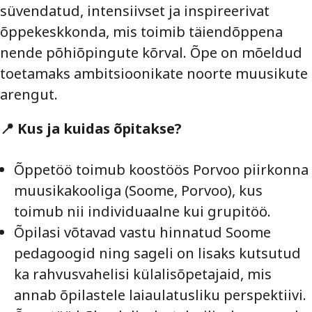
süvendatud, intensiivset ja inspireerivat
õppekeskkonda, mis toimib täiendõppena
nende põhiõpingute kõrval. Õpe on mõeldud
toetamaks ambitsioonikate noorte muusikute
arengut.
📍 Kus ja kuidas õpitakse?
Õppetöö toimub koostöös Porvoo piirkonna
muusikakooliga (Soome, Porvoo), kus
toimub nii individuaalne kui grupitöö.
Õpilasi võtavad vastu hinnatud Soome
pedagoogid ning sageli on lisaks kutsutud
ka rahvusvahelisi külalisõpetajaid, mis
annab õpilastele laiaulatusliku perspektiivi.