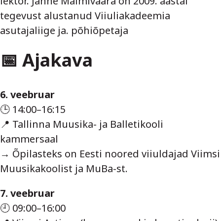
lektor. Janne Malmivaara on 2009. aastal
tegevust alustanud Viiuliakadeemia
asutajaliige ja. põhiõpetaja
📅 Ajakava
6. veebruar
🕒 14:00–16:15
📍 Tallinna Muusika- ja Balletikooli
kammersaal
→ Õpilasteks on Eesti noored viiuldajad Viimsi
Muusikakoolist ja MuBa-st.
7. veebruar
🕘 09:00–16:00