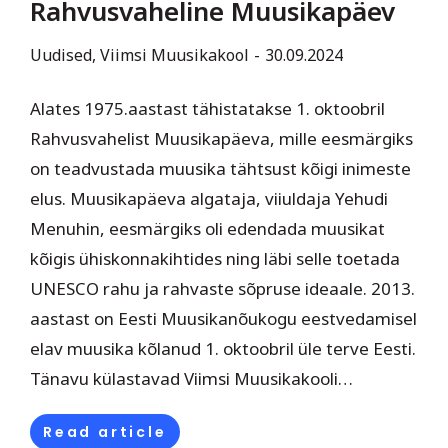
Rahvusvaheline Muusikapäev
Uudised
,
Viimsi Muusikakool
30.09.2024
Alates 1975.aastast tähistatakse 1. oktoobril
Rahvusvahelist Muusikapäeva, mille eesmärgiks
on teadvustada muusika tähtsust kõigi inimeste
elus. Muusikapäeva algataja, viiuldaja Yehudi
Menuhin, eesmärgiks oli edendada muusikat
kõigis ühiskonnakihtides ning läbi selle toetada
UNESCO rahu ja rahvaste sõpruse ideaale. 2013.
aastast on Eesti Muusikanõukogu eestvedamisel
elav muusika kõlanud 1. oktoobril üle terve Eesti.
Tänavu külastavad Viimsi Muusikakooli…
Read article