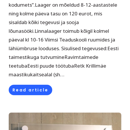
kodumets”.Laager on mõeldud 8-12-aastastele
ning kolme päeva tasu on 120 eurot, mis
sisaldab kõiki tegevusi ja sooja
lõunasööki.Linnalaager toimub kõigil kolmel
päeval kl 10-16 Viimsi Teaduskooli ruumides ja
lähiümbruse looduses. Sisulised tegevused:Eesti
taimestikuga tutvumineRavimtaimede
teetubaEesti puude töötubaRetk Krillimäe
maastikukaitsealal (sh…
Read article