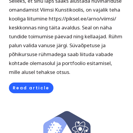
Selleks, et sinu laps saaks alustada huvihariduse
omandamist Viimsi Kunstikoolis, on vajalik teha
kooliga liitumine https://piksel.ee/arno/viimsi/
keskkonnas ning täita avaldus. Seal on näha
tundide toimumise päevad ning kellaajad. Rühm
palun valida vanuse järgi. Süvaõpetuse ja
põhikursuse rühmadega saab liituda vabade
kohtade olemasolul ja portfoolio esitamisel,
mille alusel tehakse otsus.
Read article