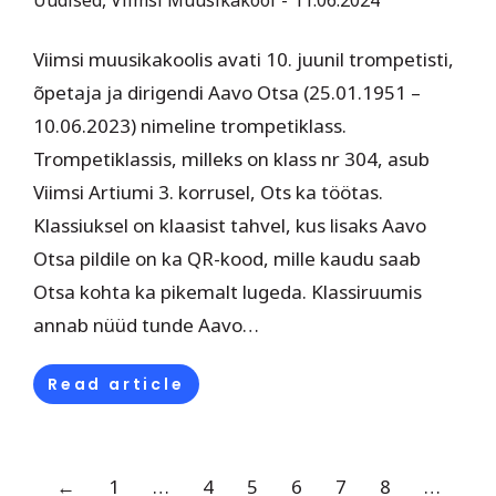
Viimsi muusikakoolis avati 10. juunil trompetisti,
õpetaja ja dirigendi Aavo Otsa (25.01.1951 –
10.06.2023) nimeline trompetiklass.
Trompetiklassis, milleks on klass nr 304, asub
Viimsi Artiumi 3. korrusel, Ots ka töötas.
Klassiuksel on klaasist tahvel, kus lisaks Aavo
Otsa pildile on ka QR-kood, mille kaudu saab
Otsa kohta ka pikemalt lugeda. Klassiruumis
annab nüüd tunde Aavo…
Read article
←
1
…
4
5
6
7
8
…