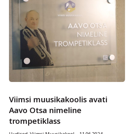
Viimsi muusikakoolis avati
Aavo Otsa nimeline
trompetiklass
Uudised
,
Viimsi Muusikakool
11.06.2024