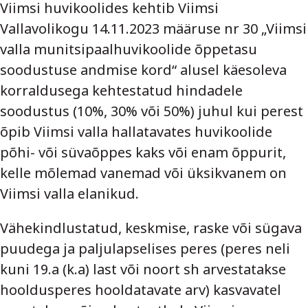
Viimsi huvikoolides kehtib Viimsi
Vallavolikogu 14.11.2023 määruse nr 30 „Viimsi
valla munitsipaalhuvikoolide õppetasu
soodustuse andmise kord“ alusel käesoleva
korraldusega kehtestatud hindadele
soodustus (10%, 30% või 50%) juhul kui perest
õpib Viimsi valla hallatavates huvikoolide
põhi- või süvaõppes kaks või enam õppurit,
kelle mõlemad vanemad või üksikvanem on
Viimsi valla elanikud.
Vähekindlustatud, keskmise, raske või sügava
puudega ja paljulapselises peres (peres neli
kuni 19.a (k.a) last või noort sh arvestatakse
hooldusperes hooldatavate arv) kasvavatel