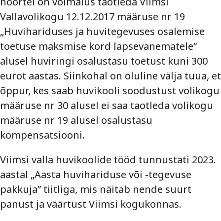
noortel on võimalus taotleda Viimsi
Vallavolikogu 12.12.2017 määruse nr 19
„Huvihariduses ja huvitegevuses osalemise
toetuse maksmise kord lapsevanematele“
alusel huviringi osalustasu toetust kuni 300
eurot aastas. Siinkohal on oluline välja tuua, et
õppur, kes saab huvikooli soodustust volikogu
määruse nr 30 alusel ei saa taotleda volikogu
määruse nr 19 alusel osalustasu
kompensatsiooni.
Viimsi valla huvikoolide tööd tunnustati 2023.
aastal „Aasta huvihariduse või -tegevuse
pakkuja” tiitliga, mis näitab nende suurt
panust ja väärtust Viimsi kogukonnas.