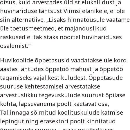
otsus, kuid arvestades üldist elukallidust ja
huvihariduse tähtsust Viimsi elanikele, ei ole
siin alternatiive. „Lisaks hinnatõusule vaatame
üle toetusmeetmed, et majanduslikud
raskused ei takistaks noortel huvihariduses
osalemist.”
Huvikoolide õppetasusid vaadatakse üle kord
aastas lähtudes õppetöö mahust ja õppetöö
tagamiseks vajalikest kuludest. Õppetasude
suuruse kehtestamisel arvestatakse
arvestuslikku tegevuskulude suurust õpilase
kohta, lapsevanema poolt kaetavat osa,
Tallinnaga sõlmitud koolituskulude katmise
lepingut ning erasektori poolt kinnitatud
õppetasude suurusi. Lisaks on võrdluses