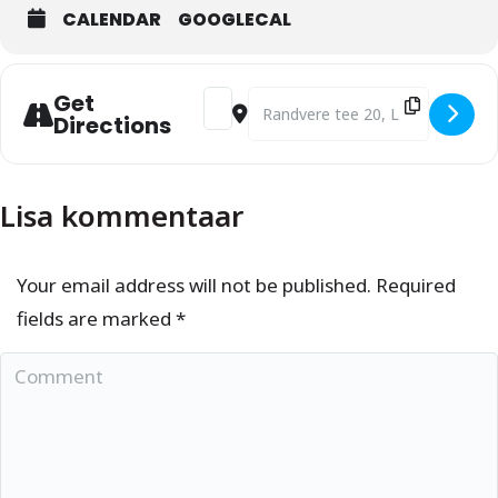
muusikaarmastus, mis paneb südame
CALENDAR
GOOGLECAL
kiiremini põksuma.
Get
Address - Novembri kuumus [B56yUkww
Destination Address - Novembri k
Kavas kõlab muusikat nii Eestist kui
Directions
kaugemalt: legendaarsetest klassikutest
tänapäevaste hittideni. Laval kõlavad lood
ansamblitelt ja artistidelt nagu Fix,
Lisa kommentaar
Smilers, Traffic, Terminaator, Getter Jaani,
Sting, Queen, Tina Turner ja paljud teised.
Your email address will not be published. Required
fields are marked
*
Lava täitub rütmidest, mis panevad jala
tatsuma ja hinge tantsima – ja kui
Comment
BigBand võtab ette lood nagu “Crazy Little
Thing Called Love” ja “September”, siis on
raske paigale jääda.