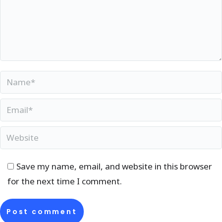
Tule ja saa osa õhtust, mis täidab südame
sooja energiaga ning paneb ka kõige
hallima novembri helisema!
Name *
Email *
Website
Save my name, email, and website in this browser
for the next time I comment.
Post comment