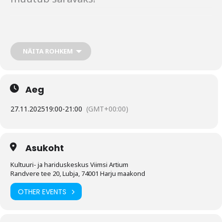
🗓 27. november kell 19.00
📍 Viimsi Artiumi suur saal
NÄITA ROHKEM
🎶 Korraldaja: Viimsi Muusikakool
Aeg
Osta pilet piletikeskusest või kohapeal!
27.11.2025
19:00
-
21:00
(GMT+00:00)
Pimedasse ja vihmasesse sügisesse
saabub NOVEMBRI KUUMUS – Viimsi
Asukoht
Muusikakooli traditsiooniline kontsert,
Kultuuri- ja hariduskeskus Viimsi Artium
kus lavale astuvad kooli
Randvere tee 20, Lubja, 74001 Harju maakond
Rütmimuusikaosakonna bändid ja
OTHER EVENTS
BigBand. See on õhtu, kus kohtuvad
nooruslik energia, ehtne lavaelu ja