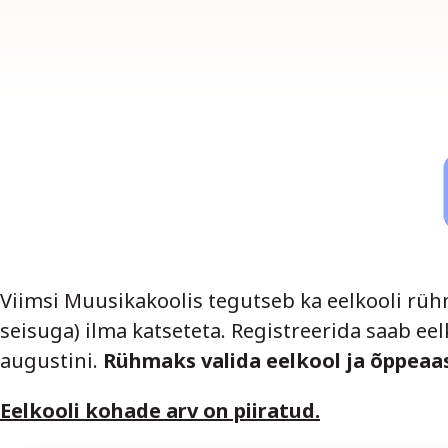
Viimsi Muusikakoolis tegutseb ka eelkooli rüh
seisuga) ilma katseteta. Registreerida saab ee
augustini.
Rühmaks valida eelkool ja õppeaas
Eelkooli kohade arv on piiratud.