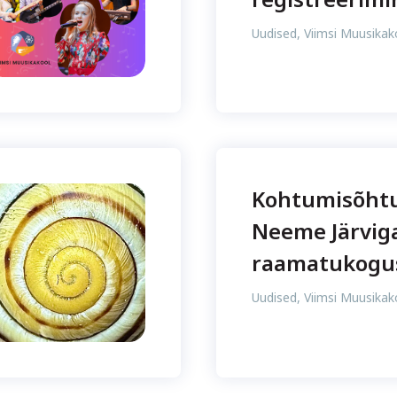
Uudised
,
Viimsi Muusikak
Kohtumisõht
Neeme Järviga
raamatukogu
Uudised
,
Viimsi Muusikak