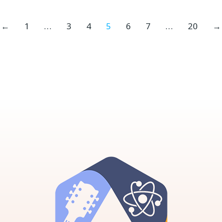
←
1
…
3
4
5
6
7
…
20
→