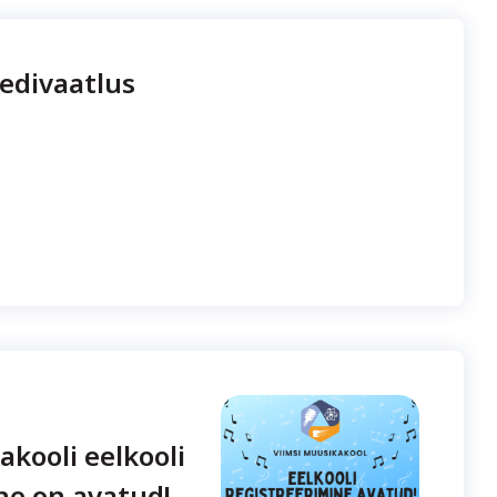
edivaatlus
akooli eelkooli
ne on avatud!