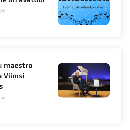
ool
u maestro
 Viimsi
s
ool