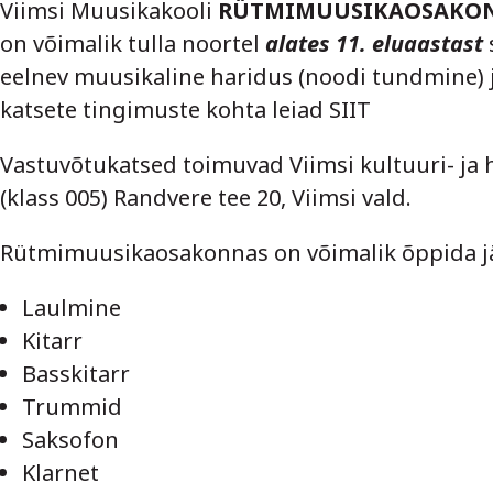
Viimsi Muusikakooli
RÜTMIMUUSIKAOSAKO
on võimalik tulla noortel
alates 11. eluaastast
eelnev muusikaline haridus (noodi tundmine) 
katsete tingimuste kohta leiad
SIIT
Vastuvõtukatsed toimuvad Viimsi kultuuri- ja
(klass 005) Randvere tee 20, Viimsi vald.
Rütmimuusikaosakonnas on võimalik õppida jär
Laulmine
Kitarr
Basskitarr
Trummid
Saksofon
Klarnet