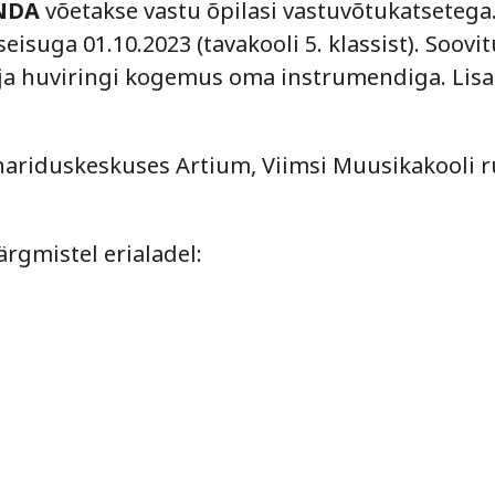
NDA
võetakse vastu õpilasi vastuvõtukatsetega.
seisuga 01.10.2023 (tavakooli 5. klassist). Soovit
ja huviringi kogemus oma instrumendiga. Lisa
 hariduskeskuses Artium, Viimsi Muusikakooli
gmistel erialadel: