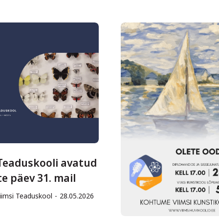
 Teaduskooli avatud
te päev 31. mail
iimsi Teaduskool
28.05.2026