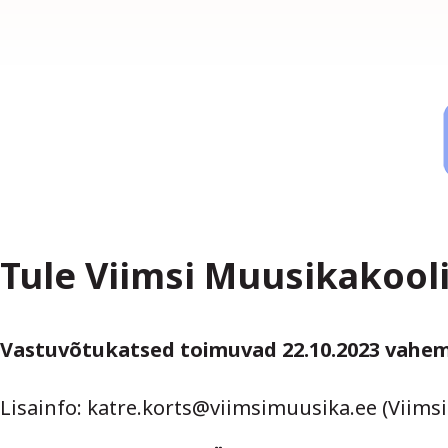
Tule Viimsi Muusikako
Vastuvõtukatsed toimuvad 22.10.2023 vahemi
Lisainfo: katre.korts@viimsimuusika.ee (Viims