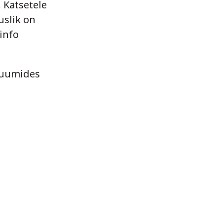
 Katsetele
uslik on
info
 ruumides