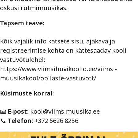
oskusi rütmimuusikas.
Täpsem teave:
Kõik vajalik info katsete sisu, ajakava ja
registreerimise kohta on kättesaadav kooli
vastuvõtulehel:
https://www.viimsihuvikoolid.ee/viimsi-
muusikakool/opilaste-vastuvott/
Küsimuste korral:
📧
E-post:
kool@viimsimuusika.ee
📞
Telefon:
+372 5626 8256