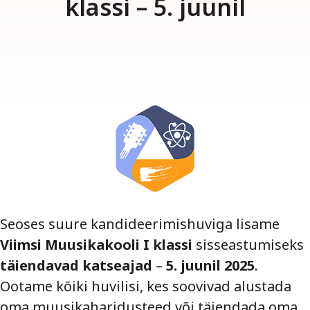
klassi – 5. juunil
Seoses suure kandideerimishuviga lisame
Viimsi Muusikakooli I klassi
sisseastumiseks
täiendavad katseajad
–
5. juunil 2025
.
Ootame kõiki huvilisi, kes soovivad alustada
oma muusikaharidusteed või täiendada oma