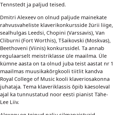
Tennstedt ja paljud teised.
Dmitri Alexeev on olnud paljude mainekate
rahvusvaheliste klaverikonkursside žürii liige,
sealhulgas Leedsi, Chopini (Varssavis), Van
Cliburni (Fort Worthis), Tšaikovski (Moskvas),
Beethoveni (Viinis) konkurssidel. Ta annab
regulaarselt meistriklasse üle maailma. Üle
kümne aasta on ta olnud juba teist aastat nr 1
maailmas muusikakõrgkooli tiitlit kandva
Royal College of Music kooli klaveriosakonna
juhataja. Tema klaveriklassis õpib käesoleval
ajal ka tunnustatud noor eesti pianist Tähe-
Lee Liiv.
Alexeev on teinud palju silmapaistvaid