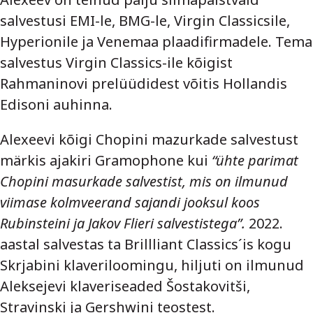
salvestusi EMI-le, BMG-le, Virgin Classicsile,
Hyperionile ja Venemaa plaadifirmadele. Tema
salvestus Virgin Classics-ile kõigist
Rahmaninovi prelüüdidest võitis Hollandis
Edisoni auhinna.
Alexeevi kõigi Chopini mazurkade salvestust
märkis ajakiri Gramophone kui
“ühte parimat
Chopini masurkade salvestist, mis on ilmunud
viimase kolmveerand sajandi jooksul koos
Rubinsteini ja Jakov Flieri salvestistega”.
2022.
aastal salvestas ta Brillliant Classics´is kogu
Skrjabini klaveriloomingu, hiljuti on ilmunud
Aleksejevi klaveriseaded Šostakovitši,
Stravinski ja Gershwini teostest.