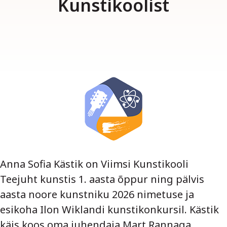
Kunstikoolist
Anna Sofia Kästik on Viimsi Kunstikooli
Teejuht kunstis 1. aasta õppur ning pälvis
aasta noore kunstniku 2026 nimetuse ja
esikoha Ilon Wiklandi kunstikonkursil. Kästik
käis koos oma juhendaja Mart Rannaga