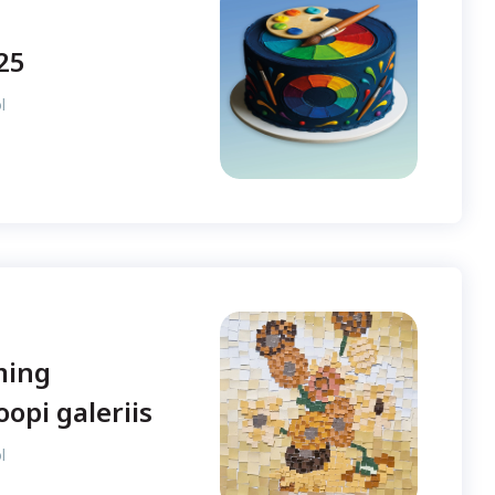
25
l
ming
opi galeriis
l