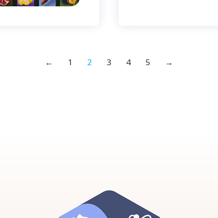
←
1
2
3
4
5
→