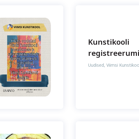
Kunstikooli
registreerum
Uudised
,
Viimsi Kunstikoo