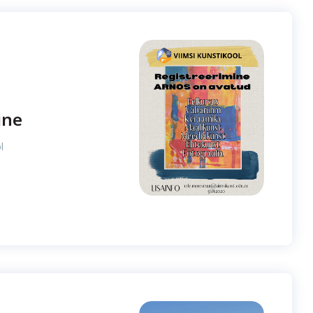
ine
l