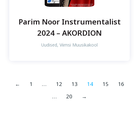
Parim Noor Instrumentalist
2024 – AKORDION
Uudised
,
Viimsi Muusikakool
←
1
…
12
13
14
15
16
…
20
→