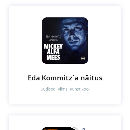
Eda Kommitz´a näitus
Uudised
,
Viimsi Kunstikool