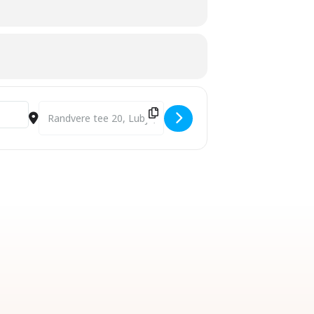
gDOyPcle]
Destination Address - Viimsi Teaduskooli jõuluaktus 20. dets