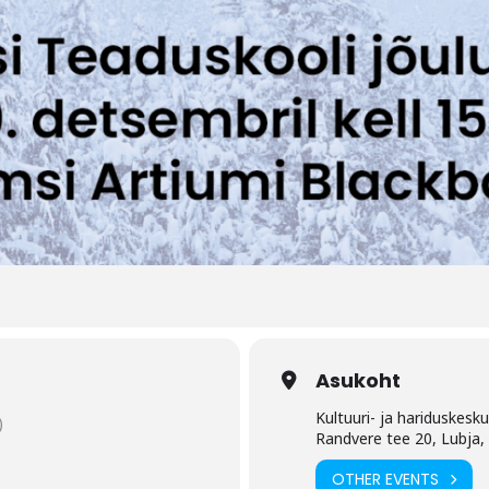
Asukoht
Kultuuri- ja hariduskesk
)
Randvere tee 20, Lubja
OTHER EVENTS