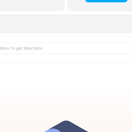
i Teaduskooli jõuluaktus 20. detsembril Viimsi Artiumi Blackboxis [H