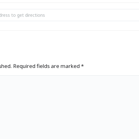
i Muusikakooli pidulik avaaktus [Mj4SdUxud]
ished. Required fields are marked
*