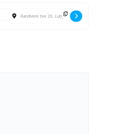
Destination Address - Viimsi Muusikakooli pidulik avaaktus 