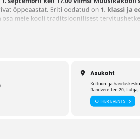
t
1. septembril kell 17.00
Viimsi Muusikakooli 
rivat õppeaastat. Eriti oodatud on
1. klassi ja 
 osa meie kooli traditsioonilisest tervitushetke
 uutel õpilastel võimalus kohtuda oma õpetaja
al.
s uue õppeaasta algust muusika, rõõmu ja ühi
Asukoht
Kultuuri- ja hariduskesk
)
Randvere tee 20, Lubja
OTHER EVENTS