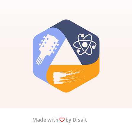
Made with
by Disait