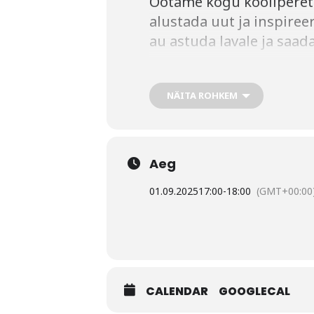
Ootame kogu koolipere
alustada uut ja inspiree
au astuda lavale ja saada
Pärast aktust on kõigil
NÄITA ROHKEM
põneval muusikateekonn
Tulge ja tähistame koo
Aeg
01.09.2025
17:00
-
18:00
(GMT+00:00
CALENDAR
GOOGLECAL