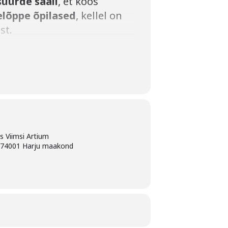
suurde saali
, et koos
eelõppe õpilased
, kellel on
st.
ga ja teha esimene samm
se kogukonnatundega!
us Viimsi Artium
, 74001 Harju maakond