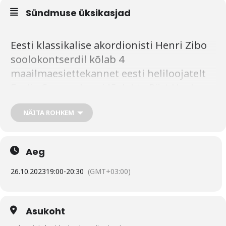
Sündmuse üksikasjad
Eesti klassikalise akordionisti Henri Zibo
soolokontserdil kõlab 4
maailmaesiettekannet eesti heliloojatelt
Evelin Seppar, Lauri Jõeleht , Pärt Uusberg
ja Patrik Sebastian Unt. Lisaks ka
NÄITA ROHKEM
muusikat Girolamo Frescobaldilt.
Uudisteosed on tellitud Accordionfesti
poolt ning rahastatud
Aeg
Kultuuriministeeriumi toel.
26.10.2023
19:00
-
20:30
(GMT+03:00)
Piletid saadaval
SIIN
Asukoht