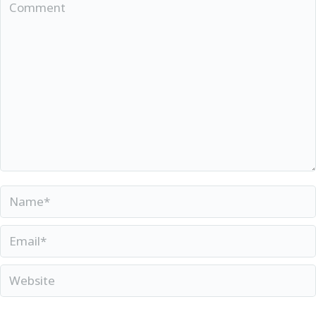
Comment
Giolamo Frescobaldi (1583-1643)
Toccata Quarta A-duur F 3.04
Pärt Uusberg (1986)
Pala Akordionile*
Girolamo Frescobaldi (1583-1643)
Toccata Ottava F-duur F 3.08
Name *
Patrik Sebastian Unt (1999)
Email *
Akordionaasia*
Website
*Esmaettekanne