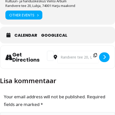
Kultuuri- ja hariduskeskus Viimsi Artium
Kavas:
Randvere tee 20, Lubja, 74001 Harju maakond
OTHER EVENTS
Girolamo Frescobaldi (1583-1643)
Toccata Prima g-moll F 3.01
CALENDAR
GOOGLECAL
Evelin Seppar (1986)
Get
I Journey*
Address - Viimsi Muusikakool ja ACCORD
Destination Address - Viimsi Muu
Directions
Girolamo Frescobaldi (1583-1643)
Lisa kommentaar
Toccata Terza D-duur F 3.03
Lauri Jõeleht (1974)
Your email address will not be published. Required
Kristallid*
fields are marked
*