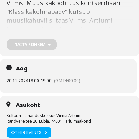
Viimsi Muusikakooli uus kontserdisari
“Klassikakolmapäev” kutsub
muusikahuvilisi taas Viimsi Artiumi
kammersaali. Järekorras teine kontsert
toob teie ette Viimsi Muusikakooli
NÄITA ROHKEM
õpetajad Anne-Mai Palm (klaver), Heiki
Palm (tšello) ning nende poja Johannes
Palm (viiul). Viimane on suundumas
Aeg
rahvusvahelisele konkursile mille
ettevalmistuseks just antud kontsert on.
20.11.2024
18:00
-
19:00
(GMT+00:00)
Kontserdil astub lavale ka
kontsertmeister Lea Leiten.
Asukoht
Kultuuri- ja hariduskeskus Viimsi Artium
Kavas on Lysenko, Bach, Puur, Ysaye, Saint-
Randvere tee 20, Lubja, 74001 Harju maakond
Saens, Dvorak.
OTHER EVENTS