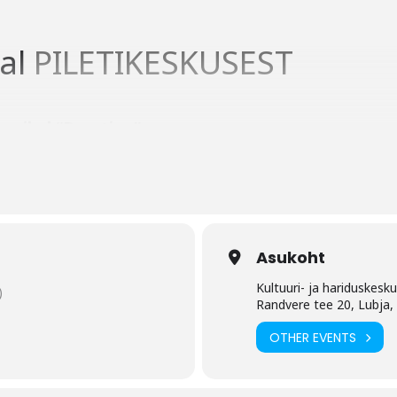
val
PILETIKESKUSEST
usikal “Buratino”
dolf Šapiro
g
Asukoht
Kultuuri- ja hariduskesk
)
Randvere tee 20, Lubja
OTHER EVENTS
i