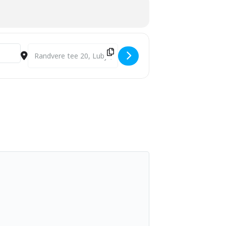
g Viimsi Muusikakooli
nniste
ja
Stefan
Destination Address - Olav Ehala muusikal "Buratino" [hSVs
i Muusikakooli, Viimsi
ose eesmärk on teha
ofessionaalide käe all
muusika autor Olav Ehala
ini Juhan Viidingu “Vana
juures kõidab teda enim
ehk vajalikkuse
Muusika-ja