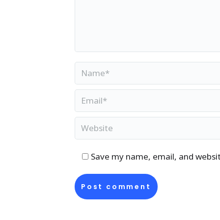
Teatriakadeemias.”
Noori juhivad ja toetava
Uustani
, kostüümikunst
videokunstnik
Piret Par
Name *
ja kõnekate kostüümideg
Email *
“Buratino” lavastust on 
igal ajal aktuaalsena – h
Website
metafoorid ning mõttevi
Save my name, email, and website
“Meie Buratino on tänast
Laste ja noortega lavast
Post comment
rääkida lugu võimalikul 
kõrgel mängulusti ja rõõ