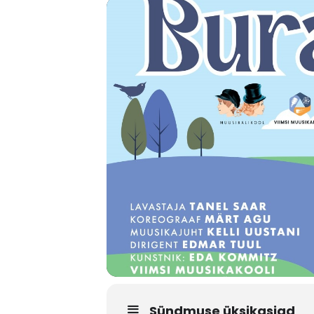
Sündmuse üksikasjad