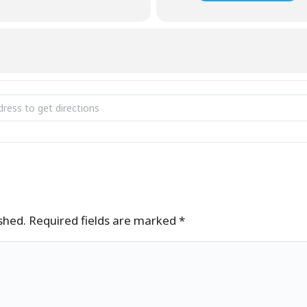
tikooli lõpuaktus 2024 ja näituse avamine [BBtWuO9BE]
ished. Required fields are marked
*