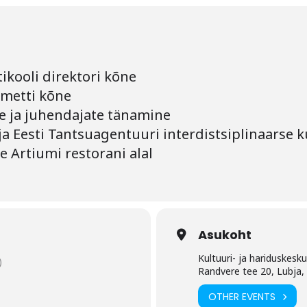
tikooli direktori kõne
emetti kõne
e ja juhendajate tänamine
 ja Eesti Tantsuagentuuri interdistsiplinaarse
e Artiumi restorani alal
Asukoht
Kultuuri- ja hariduskesk
)
Randvere tee 20, Lubja
OTHER EVENTS