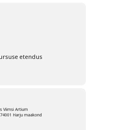
 kursuse etendus
us Viimsi Artium
, 74001 Harju maakond