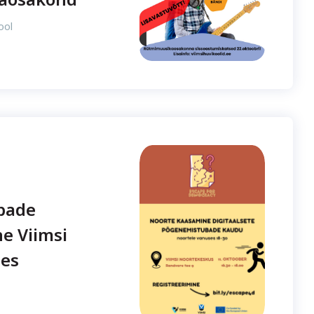
ool
bade
ne Viimsi
es