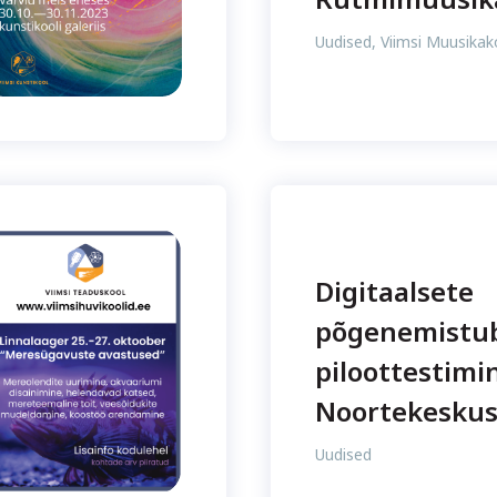
Uudised
,
Viimsi Muusikak
Digitaalsete
põgenemistu
piloottestimi
Noortekeskus
Uudised