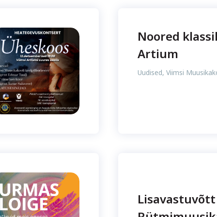
Noored klassi
Artium
Uudised
,
Viimsi Muusikak
Lisavastuvõtt
Rütmimuusik