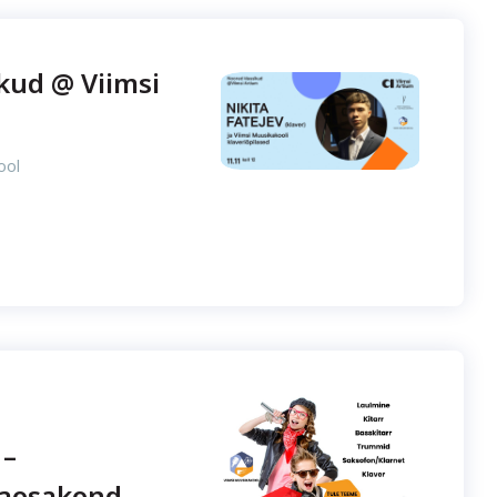
kud @ Viimsi
ool
 –
aosakond